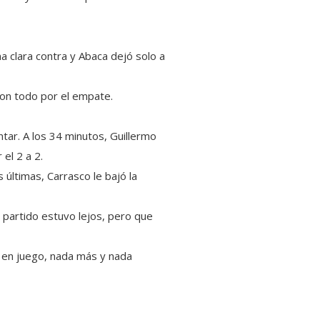
a clara contra y Abaca dejó solo a
con todo por el empate.
ntar. A los 34 minutos, Guillermo
el 2 a 2.
 últimas, Carrasco le bajó la
 partido estuvo lejos, pero que
rá en juego, nada más y nada