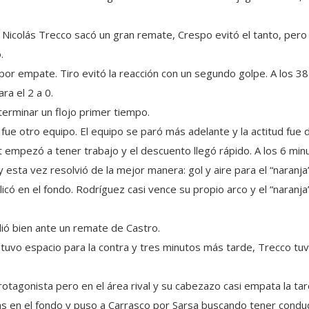
o. Nicolás Trecco sacó un gran remate, Crespo evitó el tanto, pero
.
e por empate. Tiro evitó la reacción con un segundo golpe. A los 38
ra el 2 a 0.
terminar un flojo primer tiempo.
 fue otro equipo. El equipo se paró más adelante y la actitud fue d
empezó a tener trabajo y el descuento llegó rápido. A los 6 min
 esta vez resolvió de la mejor manera: gol y aire para el “naranja”
icó en el fondo. Rodríguez casi vence su propio arco y el “naranj
ió bien ante un remate de Castro.
l tuvo espacio para la contra y tres minutos más tarde, Trecco tuv
rotagonista pero en el área rival y su cabezazo casi empata la tar
ás en el fondo y puso a Carrasco por Sarsa buscando tener conducc