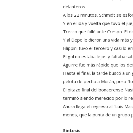
delanteros.
A los 22 minutos, Schmidt se esfo
Y en el ida y vuelta que tuvo el j
Trecco que falló ante Crespo. El d
Y al Depo le dieron una vida más y
Filippini tuvo el tercero y casi l
El gol no estaba lejos y faltaba sa
Aguirre fue más rápido que los de
Hasta el final, la tarde buscó a un
pelota de pecho a Morán, pero Rod
El pitazo final del bonaerense Na
terminó siendo merecido por lo r
Ahora llega el regreso al “Luis Ma
menos, que la punta de un grupo pa
Sintesis