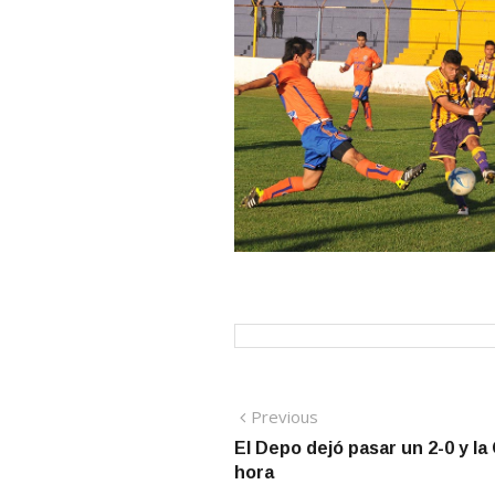
Navegación
Previous
Previous
post:
El Depo dejó pasar un 2-0 y la
de
hora