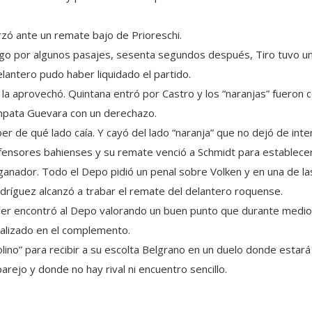
rzó ante un remate bajo de Prioreschi.
uego por algunos pasajes, sesenta segundos después, Tiro tuvo un
elantero pudo haber liquidado el partido.
 la aprovechó. Quintana entró por Castro y los “naranjas” fueron 
o empata Guevara con un derechazo.
ber de qué lado caía. Y cayó del lado “naranja” que no dejó de inte
fensores bahienses y su remate venció a Schmidt para establecer 
 ganador. Todo el Depo pidió un penal sobre Volken y en una de las
ríguez alcanzó a trabar el remate del delantero roquense.
sier encontró al Depo valorando un buen punto que durante medio
ealizado en el complemento.
iolino” para recibir a su escolta Belgrano en un duelo donde esta
rejo y donde no hay rival ni encuentro sencillo.