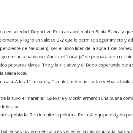
ma en soledad. Deportivo Roca arrancó mal en Bahía Blanca y qued
plemento y logró un valioso 2-2 que le permite seguir invicto y a
endiente de Neuquén), ser el único líder de la zona 1 del torneo 
ngo en suelo bahiense. Ahora, el “naranja” se prepara para recibir
s posturas claras. Tiro y la iniciativa y el Depo esperando para 
a salida local.
de casa. A los 11 minutos, Tamalet metió un centro y Abaca fusiló
rde la tuvo el “naranja”. Guevara y Morán armaron una buena com
definición.
ntes poblada, Tiro le quitó la pelota a Roca. Al equipo dirigido p
s bahienses tuvieron el gol tres veces en la misma jugada. Sarsa, 