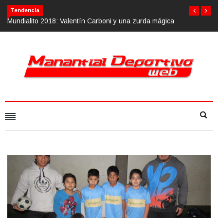
Tendencia
tín Carboni y una zurda mágica
Calvario Race 2018, 10 de noviembre