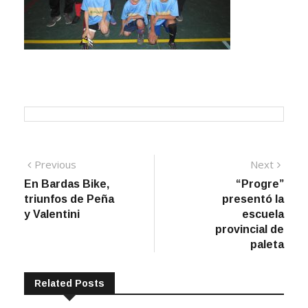
Navegación
Previous
Next
Previous
Next
post:
post:
En Bardas Bike,
“Progre”
de
triunfos de Peña
presentó la
entradas
y Valentini
escuela
provincial de
paleta
Related Posts