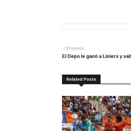
Navegación
Previous
Previous
post:
El Depo le ganó a Liniers y sal
de
entradas
Related Posts