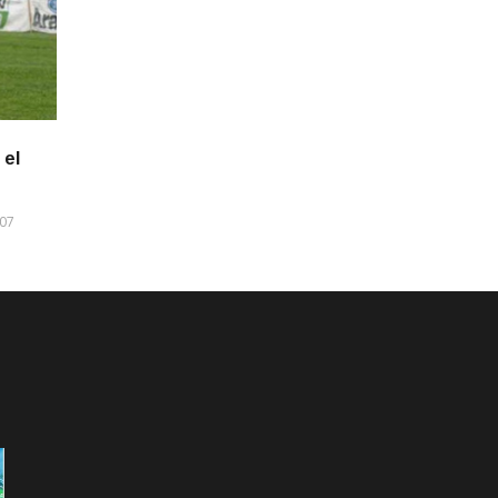
 el
007