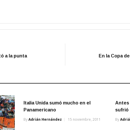
tó a la punta
En la Copa de
Italia Unida sumó mucho en el
Antes 
Panamericano
sufrió 
By
Adrián Hernández
15 noviembre, 2011
By
Adri