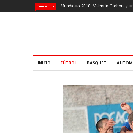
Mundialito 2018: Valentín Carboni y 
Tendencia
INICIO
FÚTBOL
BASQUET
AUTOM