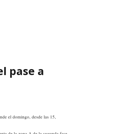
el pase a
nde el domingo, desde las 15,
unta de la zona A de la segunda fase.