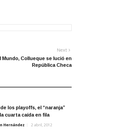
Next
Next
post:
l Mundo, Collueque se lució en
República Checa
de los playoffs, el “naranja”
la cuarta caída en fila
án Hernández
2 abril, 2012