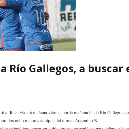
 a Río Gallegos, a buscar 
rtivo Roca viajará mañana viernes por la mañana hacia Río Gallegos do
 entre los ocho mejores equipos del torneo Argentino B.
aldo trabajó hoy jueves en doble turno y ya está listo pata defender la p