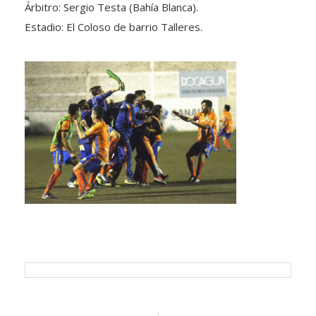
Estadio: El Coloso de barrio Talleres.
Navegación
Previous
Next
Previous
Next