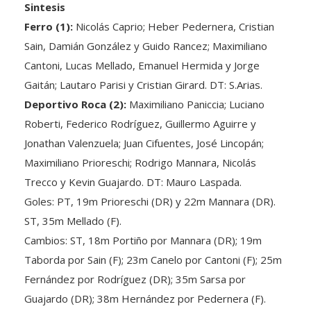
Ferro (1):
Nicolás Caprio; Heber Pedernera, Cristian
Sain, Damián González y Guido Rancez; Maximiliano
Cantoni, Lucas Mellado, Emanuel Hermida y Jorge
Gaitán; Lautaro Parisi y Cristian Girard. DT: S.Arias.
Deportivo Roca (2):
Maximiliano Paniccia; Luciano
Roberti, Federico Rodríguez, Guillermo Aguirre y
Jonathan Valenzuela; Juan Cifuentes, José Lincopán;
Maximiliano Prioreschi; Rodrigo Mannara, Nicolás
Trecco y Kevin Guajardo. DT: Mauro Laspada.
Goles: PT, 19m Prioreschi (DR) y 22m Mannara (DR).
ST, 35m Mellado (F).
Cambios: ST, 18m Portiño por Mannara (DR); 19m
Taborda por Sain (F); 23m Canelo por Cantoni (F); 25m
Fernández por Rodríguez (DR); 35m Sarsa por
Guajardo (DR); 38m Hernández por Pedernera (F).
Árbitro: Sergio Testa (Bahía Blanca).