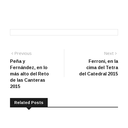
Navegación
Previous
Next
Previous
Next
post:
post:
Peña y
Ferroni, en la
de
Fernández, en lo
cima del Tetra
entradas
más alto del Reto
del Catedral 2015
de las Canteras
2015
Related Posts