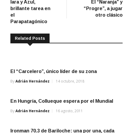
brillante tarea en
“Progre”, a jugar
entradas
el
otro clásico
Parapatagónico
Related Posts
El “Carcelero”, único líder de su zona
By
Adrián Hernández
14 octubre, 2018
En Hungría, Collueque espera por el Mundial
By
Adrián Hernández
16 agosto, 2011
Ironman 70.3 de Bariloche: una por una, cada
actuación regional