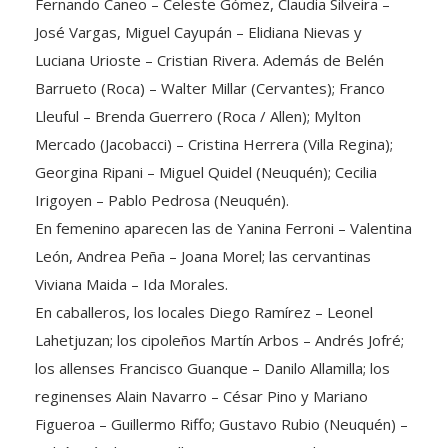
Fernando Caneo – Celeste Gómez, Claudia Silveira –
José Vargas, Miguel Cayupán – Elidiana Nievas y
Luciana Urioste – Cristian Rivera. Además de Belén
Barrueto (Roca) – Walter Millar (Cervantes); Franco
Lleuful – Brenda Guerrero (Roca / Allen); Mylton
Mercado (Jacobacci) – Cristina Herrera (Villa Regina);
Georgina Ripani – Miguel Quidel (Neuquén); Cecilia
Irigoyen – Pablo Pedrosa (Neuquén).
En femenino aparecen las de Yanina Ferroni – Valentina
León, Andrea Peña – Joana Morel; las cervantinas
Viviana Maida – Ida Morales.
En caballeros, los locales Diego Ramírez – Leonel
Lahetjuzan; los cipoleños Martín Arbos – Andrés Jofré;
los allenses Francisco Guanque – Danilo Allamilla; los
reginenses Alain Navarro – César Pino y Mariano
Figueroa – Guillermo Riffo; Gustavo Rubio (Neuquén) –