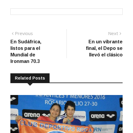
Navegación
Previous
Next
Previous
Next
post:
post:
En Sudáfrica,
En un vibrante
de
listos para el
final, el Depo se
entradas
Mundial de
llevó el clásico
Ironman 70.3
Related Posts