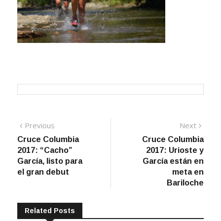
Navegación
Previous
Next
Previous
Next
post:
post:
Cruce Columbia
Cruce Columbia
de
2017: “Cacho”
2017: Urioste y
entradas
García, listo para
García están en
el gran debut
meta en
Bariloche
Related Posts