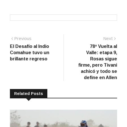
Navegación
Previous
Next
Previous
Next
post:
post:
El Desafío al Indio
78º Vuelta al
de
Comahue tuvo un
Valle: etapa 9,
entradas
brillante regreso
Rosas sigue
firme, pero Tivani
achicó y todo se
define en Allen
Related Posts