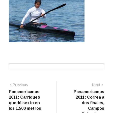
Navegación
Previous
Next
Previous
Next
post:
post:
Panamericanos
Panamericanos
de
2011: Carriqueo
2011: Correa a
entradas
quedó sexto en
dos finales,
los 1.500 metros
Campos