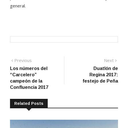
general.
Navegación
Previous
Next
Previous
Next
post:
post:
Los números del
Duatlón de
de
“Carcelero”
Regina 2017:
entradas
campeón de la
festejo de Peña
Confluencia 2017
Related Posts