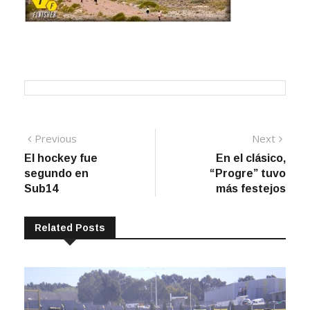
Navegación
Previous
Next
Previous
Next
post:
post:
El hockey fue
En el clásico,
de
segundo en
“Progre” tuvo
entradas
Sub14
más festejos
Related Posts