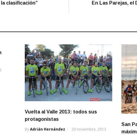
a clasificación”
En Las Parejas, el D
n
2
Vuelta al Valle 2013: todos sus
protagonistas
San Pa
By
Adrián Hernández
20 noviembre, 2013
máximo