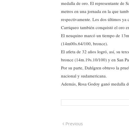
medalla de oro. El representante de S
metros en una jornada en la que tamb
respectivamente. Los dos últimos ya c
Carriqueo también conquistó el oro en
El neuquino marcó un tiempo de 13m58
(14m00s.64/100, bronce).
El atleta de 32 años logró, así, su t
bronce (14m.19s.10/100) y en San Pa
Por su parte, Dahlgren obtuvo la pru
nacional y sudamericana.
Además, Rosa Godoy ganó medalla de p
Navegación
Previous
Previous