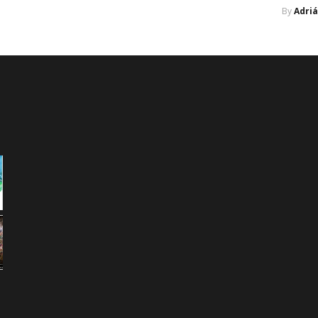
By
Adri