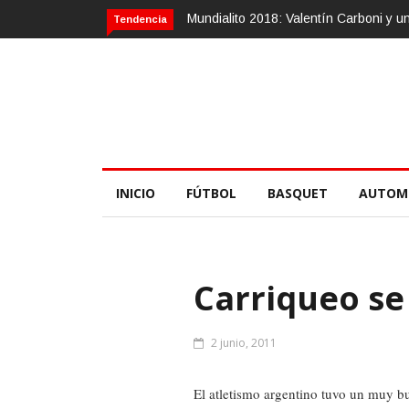
Mundialito 2018: Valentín Carboni y 
Tendencia
INICIO
FÚTBOL
BASQUET
AUTOM
Carriqueo se
2 junio, 2011
El atletismo argentino tuvo un muy bu