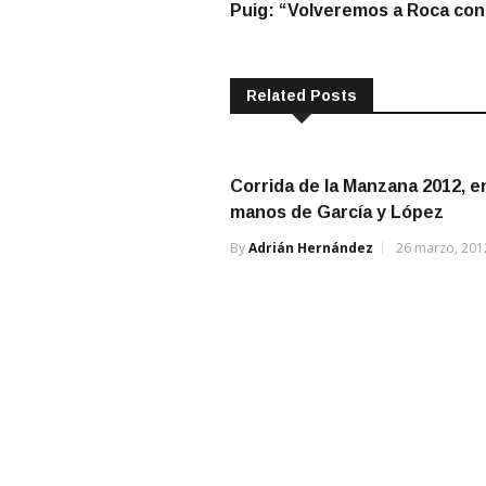
post:
Puig: “Volveremos a Roca con l
de
entradas
Related Posts
Corrida de la Manzana 2012, e
manos de García y López
By
Adrián Hernández
26 marzo, 201