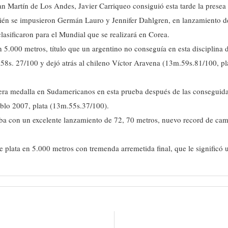
an Martín de Los Andes, Javier Carriqueo consiguió esta tarde la prese
ién se impusieron Germán Lauro y Jennifer Dahlgren, en lanzamiento de
lasificaron para el Mundial que se realizará en Corea.
 5.000 metros, título que un argentino no conseguía en esta disciplina
s. 27/100 y dejó atrás al chileno Víctor Aravena (13m.59s.81/100, pla
ercera medalla en Sudamericanos en esta prueba después de las consegui
blo 2007, plata (13m.55s.37/100).
eba con un excelente lanzamiento de 72, 70 metros, nuevo record de ca
lata en 5.000 metros con tremenda arremetida final, que le significó 