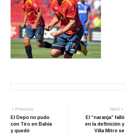
Navegación
Previous
Next
Previous
Next
post:
post:
El Depo no pudo
El “naranja” falló
de
con Tiro en Bahía
en la definición y
entradas
y quedó
Villa Mitre se