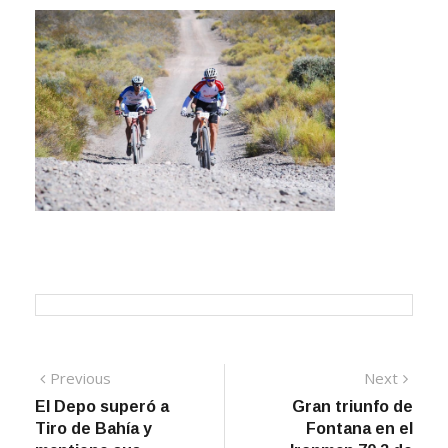
Navegación
Previous
Next
Previous
Next
post:
post:
El Depo superó a
Gran triunfo de
de
Tiro de Bahía y
Fontana en el