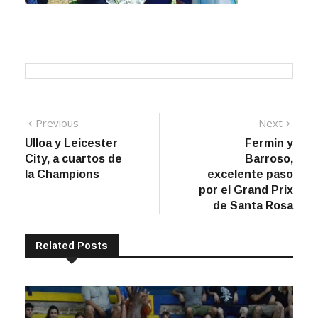
Navegación
Previous
Next
Previous
Next
post:
post:
Ulloa y Leicester
Fermin y
de
City, a cuartos de
Barroso,
entradas
la Champions
excelente paso
por el Grand Prix
de Santa Rosa
Related Posts