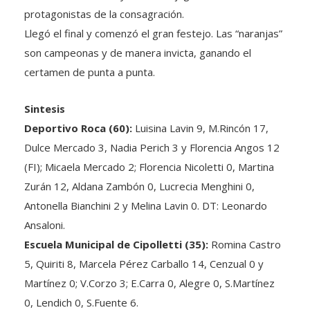
protagonistas de la consagración.
Llegó el final y comenzó el gran festejo. Las “naranjas”
son campeonas y de manera invicta, ganando el
certamen de punta a punta.
Sintesis
Deportivo Roca (60):
Luisina Lavin 9, M.Rincón 17,
Dulce Mercado 3, Nadia Perich 3 y Florencia Angos 12
(FI); Micaela Mercado 2; Florencia Nicoletti 0, Martina
Zurán 12, Aldana Zambón 0, Lucrecia Menghini 0,
Antonella Bianchini 2 y Melina Lavin 0. DT: Leonardo
Ansaloni.
Escuela Municipal de Cipolletti (35):
Romina Castro
5, Quiriti 8, Marcela Pérez Carballo 14, Cenzual 0 y
Martínez 0; V.Corzo 3; E.Carra 0, Alegre 0, S.Martínez
0, Lendich 0, S.Fuente 6.