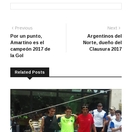
Navegación
Previous
Next
Previous
Next
post:
post:
Por un punto,
Argentinos del
de
Amartino es el
Norte, dueño del
entradas
campeón 2017 de
Clausura 2017
la Gol
Related Posts