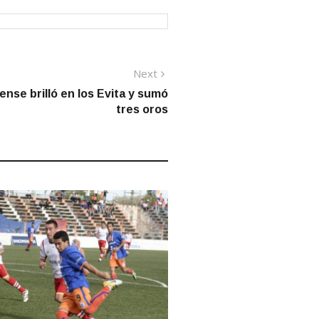
Next
Next
post:
nse brilló en los Evita y sumó
tres oros