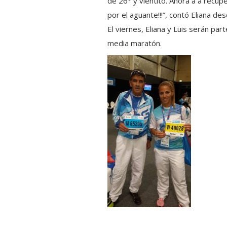
de 26° y vientito. Ahora a a recup
por el aguante!!!”, contó Eliana de
El viernes, Eliana y Luis serán pa
media maratón.