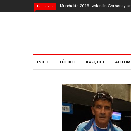
Mundialito 2018: Valentín Carboni y una zurda mágica
Ca
Tendencia
INICIO
FÚTBOL
BASQUET
AUTOM