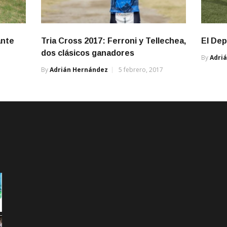
ante
Tria Cross 2017: Ferroni y Tellechea,
El Dep
dos clásicos ganadores
By
Adri
By
Adrián Hernández
5 febrero, 2017