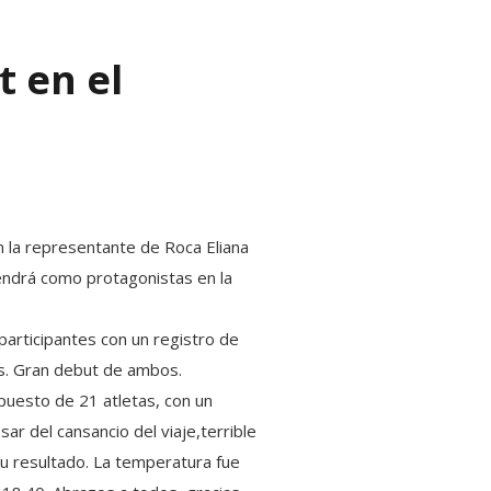
 en el
n la representante de Roca Eliana
tendrá como protagonistas en la
 participantes con un registro de
s. Gran debut de ambos.
 puesto d
e 21 atletas, con un
r del cansancio del viaje,terrible
 su resultado. La temperatura fue