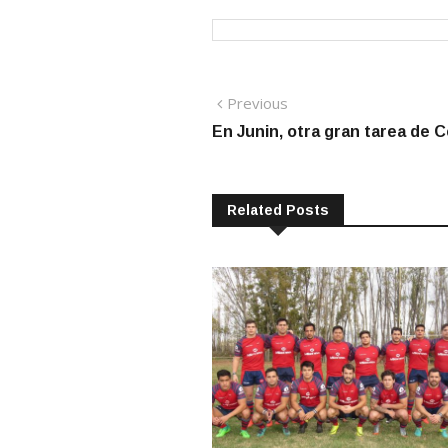
Navegación
Previous
Previous
post:
En Junin, otra gran tarea de 
de
entradas
Related Posts