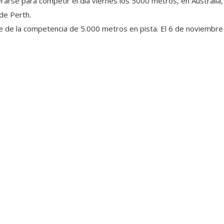
erarse para competir el día viernes los 5000 metros, en Australia
sde Perth.
rte de la competencia de 5.000 metros en pista. El 6 de noviembre 