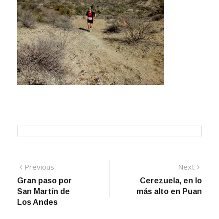
Navegación
Previous
Next
Previous
Next
post:
post:
Gran paso por
Cerezuela, en lo
de
San Martín de
más alto en Puan
entradas
Los Andes