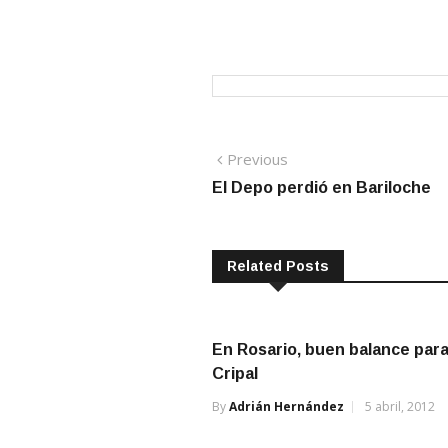
Navegación
Previous
Previous
post:
El Depo perdió en Bariloche
de
entradas
Related Posts
En Rosario, buen balance par
Cripal
By
Adrián Hernández
5 abril, 2012