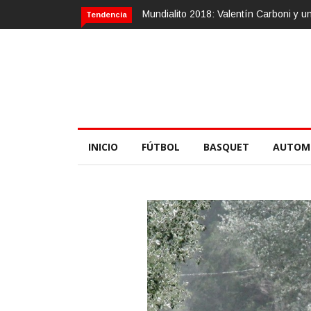
Mundialito 2018: Valentín Carboni y una zurda mágica
Ca
Tendencia
INICIO
FÚTBOL
BASQUET
AUTOM