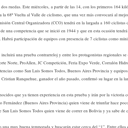
re dos ruedas. Este miércoles, a partir de las 14, con los primeros 164 
 la 68º Vuelta al Valle de ciclismo, que una vez más convocará al mejor
omisión Central Organizadora (CCO) tendrá en la largada a 160 ciclistas 
e de una competencia que se inició en 1944 y que en esta ocasión tendr
. Habrá participación de equipos con presencia de 7 ciclistas como m
 incluirá una prueba contrarreloj y entre los protagonistas regionales s
orte Norte, ProAllen, JC Competición, Feria Expo Verde, Corralón Hidr
tencias como San Luis Somos Todos, Buenos Aires Provincia y equipos
 Cristian Ranquehue, ganador el año pasado, confirmó su lugar en la larg
cidos que ya tienen experiencia en esta prueba y irán por la victoria 
 Fernández (Buenos Aires Provincia) quien viene de triunfar hace pocos
 San Luis Somos Todos quien viene de correr en Bolivia y ya sabe de c
o una muy buena temporada y buscarán estar cerca del “1”. Entre ellos 